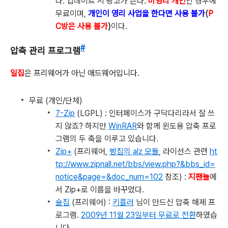
다. 업데이트 시 광고가 뜬다.
비영리 개인
인 경우에
무료이며,
개인이 영리 사업을 한다면 사용 불가
(
P
C방은
사용 불가
)
이다.
#
압축 관리 프로그램
일집
은 프리웨어가 아닌 애드웨어입니다.
무료 (개인/단체)
7-Zip
(LGPL) : 인터페이스가 구닥다리라서 잘 쓰
지 않죠? 하지만
WinRAR
와 함께 윈도용 압축 프로
그램의 두 축을 이루고 있습니다.
Zip+
(프리웨어,
빵집의 alz 모듈
, 라이선스 관련
ht
tp://www.zipnall.net/bbs/view.php?&bbs_id=
notice&page=&doc_num=102
참조) :
지팬놀
에
서 Zip+로 이름을 바꾸었다.
술집
(프리웨어) :
키플러
님이 만드신 압축 해제 프
로그램.
2009년 11월 23일부터 무료로 전환
하였습
니다.