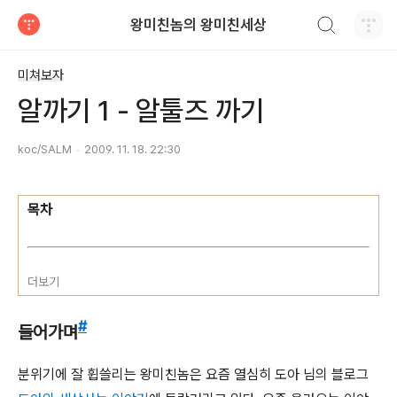
검색하기
왕미친놈의 왕미친세상
티스토리
미쳐보자
알까기 1 - 알툴즈 까기
koc/SALM
2009. 11. 18. 22:30
목차
더보기
#
들어가며
분위기에 잘 휩쓸리는 왕미친놈은 요즘 열심히 도아 님의 블로그