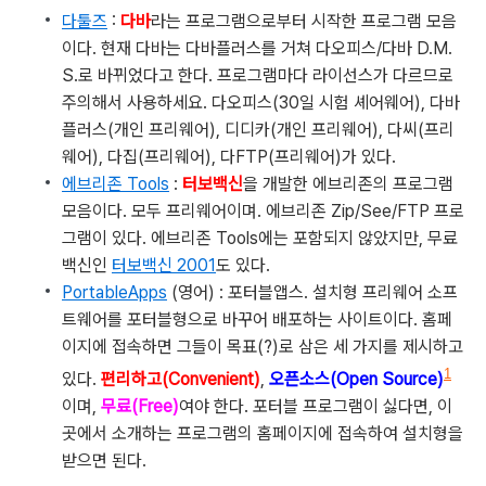
다툴즈
:
다바
라는 프로그램으로부터 시작한 프로그램 모음
이다. 현재 다바는 다바플러스를 거쳐 다오피스/다바 D.M.
S.로 바뀌었다고 한다. 프로그램마다 라이선스가 다르므로
주의해서 사용하세요. 다오피스(30일 시험 셰어웨어), 다바
플러스(개인 프리웨어), 디디카(개인 프리웨어), 다씨(프리
웨어), 다집(프리웨어), 다FTP(프리웨어)가 있다.
에브리존 Tools
:
터보백신
을 개발한 에브리존의 프로그램
모음이다. 모두 프리웨어이며. 에브리존 Zip/See/FTP 프로
그램이 있다. 에브리존 Tools에는 포함되지 않았지만, 무료
백신인
터보백신 2001
도 있다.
PortableApps
(영어) : 포터블앱스. 설치형 프리웨어 소프
트웨어를 포터블형으로 바꾸어 배포하는 사이트이다. 홈페
이지에 접속하면 그들이 목표(?)로 삼은 세 가지를 제시하고
1
있다.
편리하고(Convenient)
,
오픈소스(Open Source)
이며,
무료(Free)
여야 한다. 포터블 프로그램이 싫다면, 이
곳에서 소개하는 프로그램의 홈페이지에 접속하여 설치형을
받으면 된다.