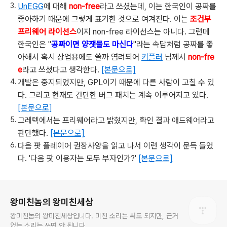
UnEGG
에 대해
non-free
라고 쓰셨는데, 이는 한국인이 공짜를
좋아하기 때문에 그렇게 표기한 것으로 여겨진다. 이는
조건부
프리웨어 라이선스
이지 non-free 라이선스는 아니다. 그런데
한국인은 "
공짜이면 양잿물도 마신다
"라는 속담처럼 공짜를 좋
아해서 혹시 상업용에도 쓸까 염려되어
키플러
님께서
non-fre
e
라고 쓰셨다고 생각한다.
[본문으로]
개발은 중지되었지만, GPL이기 때문에 다른 사람이 고칠 수 있
다. 그리고 현재도 간단한 버그 패치는 계속 이루어지고 있다.
[본문으로]
그레텍에서는 프리웨어라고 밝혔지만, 확인 결과 애드웨어라고
판단했다.
[본문으로]
다음 팟 플레이어 권장사양을 읽고 나서 이런 생각이 문득 들었
다. '다음 팟 이용자는 모두 부자인가?'
[본문으로]
로그 정보
왕미친놈의 왕미친세상
왕미친놈의 왕미친세상입니다. 미친 소리는 써도 되지만, 근거
없는 소리는 쓰면 안 됩니다.