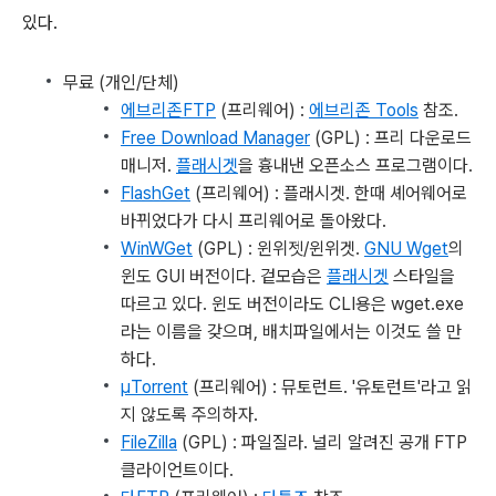
있다.
무료 (개인/단체)
에브리존FTP
(프리웨어) :
에브리존 Tools
참조.
Free Download Manager
(GPL) : 프리 다운로드
매니저.
플래시겟
을 흉내낸 오픈소스 프로그램이다.
FlashGet
(프리웨어) : 플래시겟. 한때 셰어웨어로
바뀌었다가 다시 프리웨어로 돌아왔다.
WinWGet
(GPL) : 윈위젯/윈위겟.
GNU Wget
의
윈도 GUI 버전이다. 겉모습은
플래시겟
스타일을
따르고 있다. 윈도 버전이라도 CLI용은 wget.exe
라는 이름을 갖으며, 배치파일에서는 이것도 쓸 만
하다.
μTorrent
(프리웨어) : 뮤토런트. '유토런트'라고 읽
지 않도록 주의하자.
FileZilla
(GPL) : 파일질라. 널리 알려진 공개 FTP
클라이언트이다.