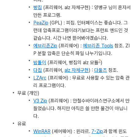
빵집
(프리웨어. alz 자체구현) : 양병규 님이 혼자서
만든 프로그램.
PeaZip
(GPL) : 피집. 인터페이스는 좋습니다. 그
런데 압축프로그램이라기보다는 프런트 엔드인 것
같습니다. 시간 나면 뜯어봐야겠습니다.
에브리존Zip
(프리웨어) :
에브리존 Tools
참조. ZI
P 분할 압축은 단순히 파일 나누기입니다.
2
밤톨이
(프리웨어, 빵집의 alz 모듈
)
다집
(프리웨어,
alz 자체구현
) :
다툴즈
참조.
LZArc
(프리웨어) : 무료로 사용할 수 있는 압축 관
리 프로그램이다.
무료 (개인)
V3 Zip
(프리웨어) : 안철수바이러스연구소에서 만
들었습니다. 하지만 아직은 쓸 만한 물건이 아닙니
다.
유료
WinRAR
(셰어웨어) : 윈라르.
7-Zip
과 함께 윈도