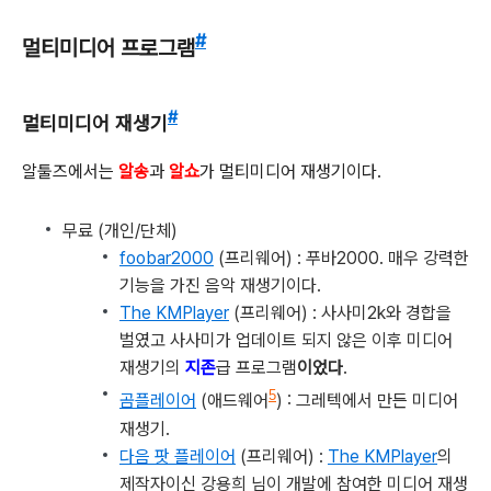
#
멀티미디어 프로그램
#
멀티미디어 재생기
알툴즈에서는
알송
과
알쇼
가 멀티미디어 재생기이다.
무료 (개인/단체)
foobar2000
(프리웨어) : 푸바2000. 매우 강력한
기능을 가진 음악 재생기이다.
The KMPlayer
(프리웨어) : 사사미2k와 경합을
벌였고 사사미가 업데이트 되지 않은 이후 미디어
재생기의
지존
급 프로그램
이었다
.
5
곰플레이어
(애드웨어
) : 그레텍에서 만든 미디어
재생기.
다음 팟 플레이어
(프리웨어) :
The KMPlayer
의
제작자이신 강용희 님이 개발에 참여한 미디어 재생