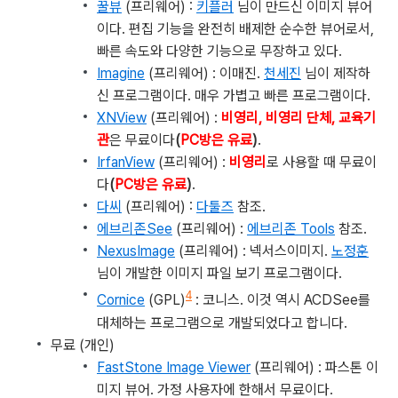
꿀뷰
(프리웨어) :
키플러
님이 만드신 이미지 뷰어
이다. 편집 기능을 완전히 배제한 순수한 뷰어로서,
빠른 속도와 다양한 기능으로 무장하고 있다.
Imagine
(프리웨어) : 이매진.
천세진
님이 제작하
신 프로그램이다. 매우 가볍고 빠른 프로그램이다.
XNView
(프리웨어) :
비영리, 비영리 단체, 교육기
관
은 무료이다
(
PC방은 유료
)
.
IrfanView
(프리웨어) :
비영리
로 사용할 때 무료이
다
(
PC방은 유료
)
.
다씨
(프리웨어) :
다툴즈
참조.
에브리존See
(프리웨어) :
에브리존 Tools
참조.
NexusImage
(프리웨어) : 넥서스이미지.
노정훈
님이 개발한 이미지 파일 보기 프로그램이다.
4
Cornice
(GPL)
: 코니스. 이것 역시 ACDSee를
대체하는 프로그램으로 개발되었다고 합니다.
무료 (개인)
FastStone Image Viewer
(프리웨어) : 파스톤 이
미지 뷰어. 가정 사용자에 한해서 무료이다.