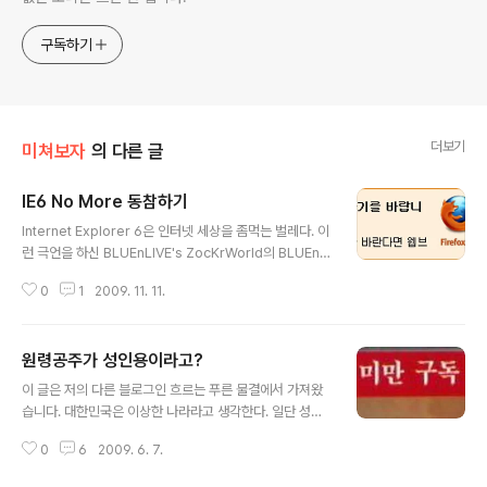
구독하기
더보기
미쳐보자
의 다른 글
IE6 No More 동참하기
글 내용
Internet Explorer 6은 인터넷 세상을 좀먹는 벌레다. 이
런 극언을 하신 BLUEnLIVE's ZocKrWorld의 BLUEnLI
VE 님에게 감화되어 나도 달기로 했다. 이런이런, 갈수록
0
1
2009. 11. 11.
내가 ~빠가 되는 느낌인데. 아무튼 거기에 좀 더 미친 짓을
했다. 감히 원래 쓰인 글귀를 마음대로 고쳐버린 것이다. ㅡ
ㅡ;;; 원래는 저작권법 위반이지만, 이 저작권법이 친고죄이
원령공주가 성인용이라고?
다 보니 이런 미친짓을 해도 얼마간은 안심이다. 설마 그 사
글 내용
람들이 한국 사이트까지 보고는 고소를 하겠어. 이런 배 째
이 글은 저의 다른 블로그인 흐르는 푸른 물결에서 가져왔
라 정신으로 미친 짓을 했다. 고소하면 내가 잘못한 거니까
습니다. 대한민국은 이상한 나라라고 생각한다. 일단 성인
그에 대한 피해보상을 해 줄 수밖에 없을 테지만... ㅡㅡa
용이라고 하면 색안경을 끼고 보는 나라가 한국이기 때문
아무튼 원래의 배너는 다음과 같다. 이것을 BLUEnLIVE
0
6
2009. 6. 7.
이다. 그런데 우리 생활에서 자주 접하는 물건은 뜻밖에 성
님이 한국어로 잘 옮겨 주셨다. 저 ..
인용이 많다. 전혀 의식하지 않는 성인용 다음에 열거하는