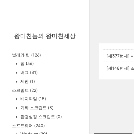
왕미친놈의 왕미친세상
벌레와 팁
(126)
[제377번제] 
팁
(36)
[제148번제] 
버그
(81)
제안
(1)
스크립트
(22)
배치파일
(15)
기타 스크립트
(3)
환경설정 스크립트
(0)
소프트웨어
(240)
Windows
(20)