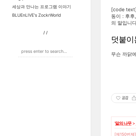
세상과 만나는 프로그램 이야기
[code t
BLUEnLIVE's ZockrWorld
동이 : 후
의 말입니다
/
/
덧붙이
무슨 까닭에
공감
'
말의 나무
>
[제150번제