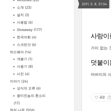
2011. 5. 8. 21:34
소개
(23)
설치
(2)
사용법
(6)
Giveaway
(177)
사랑이
한국어화
(4)
스크린샷
(6)
가이 없는 
하드웨어
(14)
개봉기
(1)
덧붙이
사용기
(8)
사진
(4)
어버이의 사
이야기
(24)
상식의 오류
(6)
왕미친놈의 흰소리
공감
(17)
말의 나무
(506)