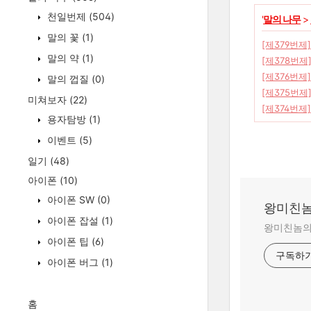
천일번제
(504)
'
말의 나무
>
말의 꽃
(1)
[제379번제]
말의 약
(1)
[제378번제
[제376번제
말의 껍질
(0)
[제375번제
미쳐보자
(22)
[제374번제]
용자탐방
(1)
이벤트
(5)
일기
(48)
아이폰
(10)
아이폰 SW
(0)
왕미친놈
아이폰 잡설
(1)
왕미친놈의 
아이폰 팁
(6)
구독하
아이폰 버그
(1)
홈