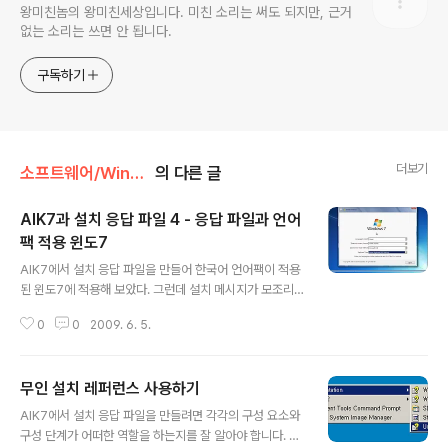
왕미친놈의 왕미친세상입니다. 미친 소리는 써도 되지만, 근거
없는 소리는 쓰면 안 됩니다.
구독하기
더보기
소프트웨어/Windows
의 다른 글
AIK7과 설치 응답 파일 4 - 응답 파일과 언어
팩 적용 윈도7
글 내용
AIK7에서 설치 응답 파일을 만들어 한국어 언어팩이 적용
된 윈도7에 적용해 보았다. 그런데 설치 메시지가 모조리
영어로 나와서 응답 파일에 한국어를 적용한 의미를 갖지
0
0
2009. 6. 5.
못했다. 그래서 이번에는 무인 설치 설정 레퍼런스(Unatte
nded Installation Settings Reference)를 살펴보기
에 앞서 한국어를 적용한 설치본에서 한국어를 한글로 설
무인 설치 레퍼런스 사용하기
치 과정에서 출력할 수 있게 응답 파일을 고쳐보기로 했다.
글 내용
윈도 설정과 언어 및 국가 윈도 비스타 및 윈도7(이하 '윈
AIK7에서 설치 응답 파일을 만들려면 각각의 구성 요소와
도')의 설정과 언어 문제는 약간 미묘하다. 전적으로 특정
구성 단계가 어떠한 역할을 하는지를 잘 알아야 합니다. 구