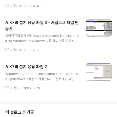
언어에 국한하는 문제도 있고, 특정 국가에 국한하는 문제
성 단계에 대해서는 AIK와 자동 응답 파일에서 충분히 다
도 있다. 아무튼 설치 과정에서 한국어를 한글로 나타내려
0
0
2009. 6. 12.
루었다고 생각하여, 구성 요소를 자동 응답 파일에 적용하
면 boot.wim에 한국어를 적용하면 되지만, 응답 파일에
는 레퍼런스를 소개하고자 합니다. 무인 설치 레퍼런스(Un
서 ..
attended Installation Settings Reference)는 "자동
AIK7과 설치 응답 파일 3 - 카탈로그 파일 만
설치 레퍼런스"라고도 부르며, 현재 AIK7에 포함된 윈도
도움말 파일(Unattend.chm) 또는 인터넷에서 테크넷 라
들기
글 내용
이브러리로 제공하고 있습니다. 다만 인터넷에서 제공하는
들어가기에 앞서 Windows Automated Installation K
무인 설치 레퍼런스는 윈도7용은 아직 없고, 윈도 비스타
it for Windows 7(Windows 7용 윈도 자동 설치 도구)
용만 있으나, 이것으로도 충분히 활용할 수 있습니다. 하지
에서 지난번에 한글 언어팩을 적용한 ISO이미지를 풀어낸
만 정확히 윈도7에 적용되지 않으므로 앞으로는 테크넷..
0
0
2009. 6. 2.
뒤 install.wim 파일을 읽어들였다. 그러자 카탈로그 파일
의 날짜가 달라서 다시 만들어야 한다는 메시지가 나타났
다. 자동 설치 도구에서 지시하는 대로 카탈로그 만들기를
AIK7과 설치 응답 파일 2
하였는데, 중간에 오류가 나면서 멈추어 버렸다. 이때 카탈
글 내용
로그 파일은 만들어진 상태였다. 이유가 무엇인지는 모르
Windows Automated Installation Kit for Window
겠으나, 카탈로그 파일은 만들어지고, 자동설치도구는 도
s 7(Windows 7용 윈도 자동 설치 도구)로 응답 파일을
구대로 오류 메시지를 내뿜으며 죽는 벌레가 있는 듯하다.
열려면 우선 이미지를 불러온 뒤에 하는 편이 좋다. 그런데
혼자만 날짜가 다른 Windows 7 ULTIMATE 에디션의
0
2
2009. 5. 29.
막상 불러오고 나서 보니 이 응답 파일을 어떻게 만들고 고
카탈로그 파일은 install.wim 파일과 날짜가..
쳐야 하는지를 알 수 없었다. 결국 사용자 설명서 기능을 겸
하고 있는 테크넷에 의존하기로 했다. 참고 1 : 이 글은 AIK
7을 설치했다고 가정하고 설명합니다. 그러므로 미리 AIK
를 설치해 두는 것이 좋습니다. 참고 2 : 이 문서는 그림이
이 블로그 인기글
많으므로 로딩이 늦더라도 참고 기다려 주십시오. 주의 : 이