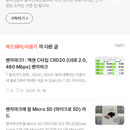
왕미친놈의 왕미친세상입니다. 미친 소리는 써도 되지만, 근거
없는 소리는 쓰면 안 됩니다.
구독하기
더보기
하드웨어/사용기
의 다른 글
벤치마크1 : 엑센 C타입 CRD20 (USB 2.0,
480 Mbps) 벤치마크
글 내용
* 들어가기 전에... SDXC, SDHC 등에 대해서는 서윤이
네 블로그에서 자세히 아실 수 있습니다. * SD 카드리더기
사진은 이전글을 보시기 바랍니다.* 스크린샷에 나타난 S
0
0
2025. 10. 18.
D 카드 용량 표기에 오류가 있습니다. 다 끝나고 나서 알아
버려서 다시 하지 않고 그대로 두었습니다. 벤치마크1 : 엑
센 C타입 CRD20 (USB 2.0, 480 Mbps) 벤치마크Ax
벤치마크에 쓸 Micro SD (마이크로 SD) 카
xen-CRD20
드
글 내용
벤치마크에 쓸 Micro SD (마이크로 SD) 카드삼성(Sam
sung) 128 GB MicroSD XC삼성 64 GB MicroSD X