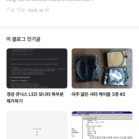
C삼성 32 GB MicroSD HC렉사(Lexar) 32 GB Micr
0
0
2025. 10. 17.
oSD HC비교 기준이 되는 마이크로 SD 카드 리더기엑센
C타입 CRD20 : USB 2.0 / 480 Mbps쿠팡에서 구매한
듣보잡 미니리더기 SV : USB 2.0 / 480 Mbps코시 OT
G CR3449C : USB 3.0 / 5 Gbps마이크로 SD 카드 리
더기 간단 벤치마크삼성(Samsung) 128 GB MicroSD
이 블로그 인기글
XC 카드 벤치마크 엑센 C타입 CRD20 : USB 2.0 / 480
MbpsC타입이라서 앞면 뒷면 바꿔 끼워서 벤치마크. 거의
비슷해서 굳이 바꿀 이유는 없었다. 쿠팡..
경성 큐닉스 LED 모니터 목부분
아주 얇은 사타 케이블 3종 #2
제거하기