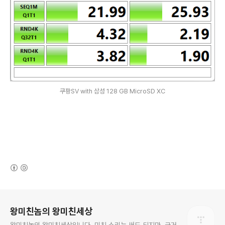
쿠팡SV with 삼성 128 GB MicroSD XC
(새창열림)
로그 정보
왕미친놈의 왕미친세상