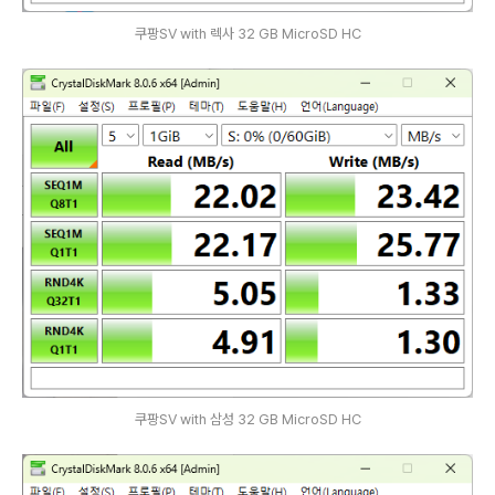
쿠팡SV with 렉사 32 GB MicroSD HC
쿠팡SV with 삼성 32 GB MicroSD HC