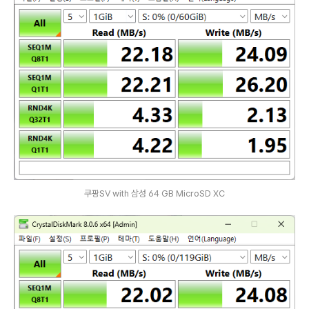
쿠팡SV with 삼성 64 GB MicroSD XC