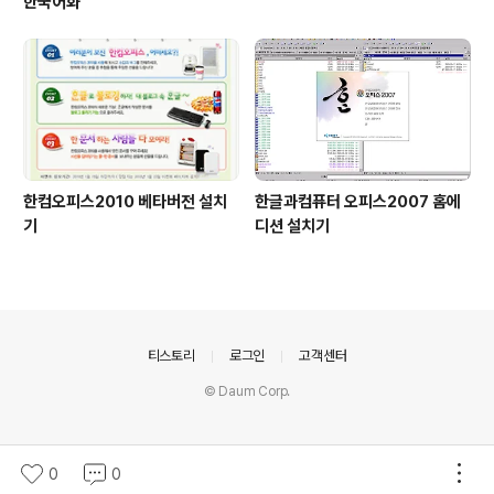
한국어화
한컴오피스2010 베타버전 설치
한글과컴퓨터 오피스2007 홈에
기
디션 설치기
의안내
티스토리
로그인
고객센터
© Daum Corp.
0
0