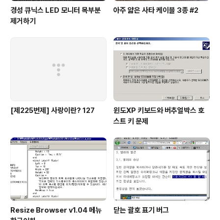
경성 큐닉스 LED 모니터 목부분
아주 얇은 사타 케이블 3종 #2
제거하기
[제225번제] 사랑이란? 127
윈도XP 키보드와 버추얼박스 호
스트 키 문제
Resize Browser v1.04 메뉴
닫는 괄호 표기 버그