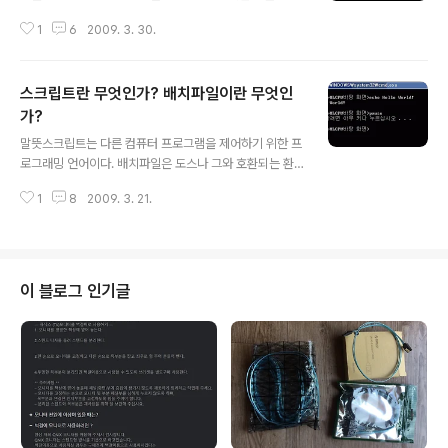
경우 ..
까요? 배치파일에서는 어떻게 윈도용 프로그램을 실행시
1
6
2009. 3. 30.
킬 수 있을까요? 이와 같은 질문을 생각해 본 적이 있는 사
람은 궁금하겠지요. 하나씩 차근차근 알아보기로 하죠. 명
령줄? 명령 프롬프트? 명령줄과 명령 프롬프트는 자주 섞
스크립트란 무엇인가? 배치파일이란 무엇인
어쓰거나 헷갈리지만 분명히 다릅니다. 커맨드 라인(Com
mand Line), 곧 명령줄은 모니터 화면에서 사용자가 명령
가?
글 내용
을 입력하도록 되어 있는 행을 뜻합니다. 덧붙여 그러한 명
말뜻스크립트는 다른 컴퓨터 프로그램을 제어하기 위한 프
령이 기억되는 기억장치의 영역도 명령줄이라고 한다네요.
로그래밍 언어이다. 배치파일은 도스나 그와 호환되는 환
흔히 '명령행'이라고 부릅니다. 한편 CLI(Command Lin
경에서 여러 프로그램을 한데 묶어 작업을 원활히 하기 위
e Interface)를 커맨드 라인이라고 부르기도 합니다. 명령
1
8
2009. 3. 21.
한 스크립트 파일이다. MS-DOS, OS/2, 윈도에서 쓰이
프롬프트(Comma..
는 배치 파일(batch file)은 명령 인터프리터에 의해 실행
되게끔 고안된 명령어들이 나열되어 있는 텍스트 파일이
다. 배치 파일이 실행될 때, COMMAND.COM 또는 cm
d.exe와 같은 셸 프로그램이 파일을 읽어 명령어를 줄 단
이 블로그 인기글
위로 실행한다. 배치 파일은 보통 실행 파일을 자동으로, 연
속적으로 실행할 때 유용하며 시스템 관리자가 따분한 일
들을 자동화하기 위해 자주 사용한다. 마이크로소프트에서
사용하는 이름은 일괄 파일이다. 이곳에서는 스크립트는
그다지 다루지 않는다. 대부분 ..