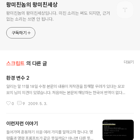
왕미친놈의 왕미친세상
왕미친놈의 왕미친세상입니다. 미친 소리는 써도 되지만, 근거
없는 소리는 쓰면 안 됩니다.
구독하기
더보기
스크립트
의 다른 글
환경 변수 2
글 내용
알리는 말 11월 18일 수정 본문의 내용이 저작권을 침해할 우려가 있다는 모꼬
모지 님의 의견이 있었습니다. 처음에는 본문에 해당하는 한국어 번역이 없다고
여겼으나, 모꼬모지 님이 이미 번역한 부분이 있었고, 저는 그것을 모르는 상태
0
9
2009. 5. 3.
에서 본문을 작성하였습니다. 그에 따라 번역문이 낱말은 물론 토씨까지 일치하
는 곳을 상당 부분 발견하였고, 그러한 부분을 대부분 삭제하였으며, 꼭 필요한
일부는 남겼습니다(예컨대 PROCESSOR_ 로 시작하는 환경변수). 그로 말미
이런저런 이야기
암아 설명이 삭제된 부분이 생겼는데, 일부는 영어 위키백과의 Environment
글 내용
variable에서 내용을 복사하여 붙였습니다. 제 블로그의 라이선스가 GFDL이
들어가며 혼동하기 쉬운 여러 가지를 말하고자 합니다. 명
고 위키백과도 GFDL이기 때문에 가능했습니다. 영문 그대로 둔 이유는 번역할
령줄과 명령 프롬프트가 같은 뜻일까요? 아니면 다른 뜻일