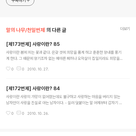
구독하기
더보기
말의 나무/천일번제
의 다른 글
[제173번제] 사랑이란? 85
글 내용
사랑이란 봄에 피는 꽃과 같다. 온갖 것에 희망을 품게 하고 훈훈한 향내를 풍기
게 한다. 그 때문에 향기조차 없는 메마른 폐허나 오막살이 집일지라도 희망을
품게 하고 훈훈한 향내를 풍기게 한다. - 플로베르
0
0
2010. 10. 27.
[제172번제] 사랑이란? 84
글 내용
사랑이란 사랑의 가망이 없어졌는데도 불구하고 사랑하는 마음을 버리지 않는
남자만이 사랑을 진실로 아는 남자이다. - 실러 덧붙이는 말 어제부터 갑자기 명
언이 등장했군요. 나름대로 음미할 만합니다.
0
0
2010. 10. 26.