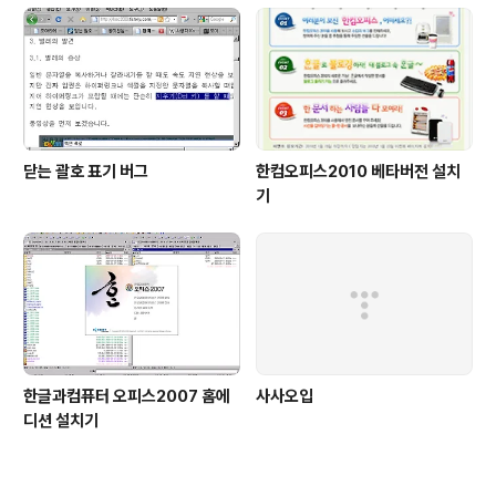
닫는 괄호 표기 버그
한컴오피스2010 베타버전 설치
기
한글과컴퓨터 오피스2007 홈에
사사오입
디션 설치기