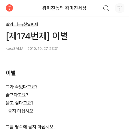
검색하기
왕미친놈의 왕미친세상
티스토리
말의 나무/천일번제
[제174번제] 이별
koc/SALM
2010. 10. 27. 23:31
이별
그가 죽었다고요?
슬프다고요?
울고 싶다고요?
울지 마십시오.
그를 땅속에 묻지 마십시오.