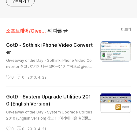
구독하기
더보기
소프트웨어/Giveaway
의 다른 글
GotD - Sothink iPhone Video Convert
er
글 내용
Giveaway of the Day - Sothink iPhone Video Co
nverter 참고 : 여기에 나온 설명문은 기본적으로 givea
wayoftheday.com 의 내용을 그대로 옮긴 수준입니다.
0
0
2010. 4. 22.
따라서 이 글을 이용할 때에는 크리에이티브 커먼즈 저작
자표시-비영리-변경금지(CC-BY-NC-ND) 2.0 라이선
스에 따라 비상업적 용도로 수정하지 않고 이용해 주십시
GotD - System Upgrade Utilities 201
오. 하루에 하나씩 정품 소프트웨어를 주는 Giveaway of
the Day 홈페이지에서 2010년 4월 22일에 Sothink iP
0 (English Version)
글 내용
hone Video Converter를 준다고 합니다. 프로그램 설
Giveaway of the Day - System Upgrade Utilities
명 Sothink iPhone Video Converter(소씽크 아이폰
2010 (English Version) 참고 1 : 여기에 나온 설명문은
비디오 컨버터) 프로그램은 iPhone/iPod/iPod Tou..
기본적으로 giveawayoftheday.com 의 내용을 그대로
0
0
2010. 4. 21.
옮긴 수준입니다. 따라서 이 글을 이용할 때에는 크리에이
티브 커먼즈 저작자표시-비영리-변경금지(CC-BY-NC-