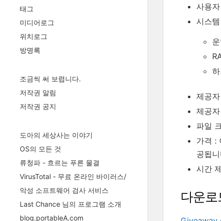
사용자 평
태그
시스템
미디어로그
위치로그
운
방명록
R
하
조금씩 써 보렵니다.
저작권 알림
제공자 
저작권 공지
제공자
파일 크기
도아의 세상사는 이야기
가격 :
OS의 모든 것
공됩니
류청파 - 흐르는 푸른 물결
시간 제
VirusTotal - 무료 온라인 바이러스/
악성 소프트웨어 검사 서비스
다운로
Last Chance 님의 프로그램 소개
blog.portableA.com
Giveaway 