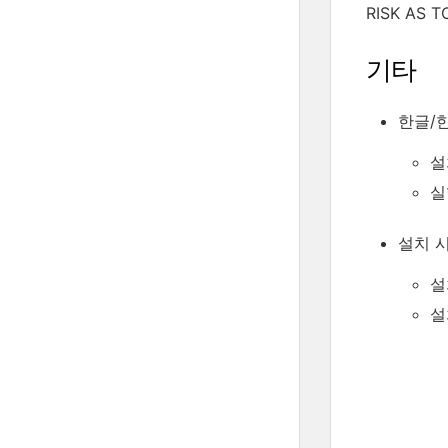
RISK AS 
기타
한글/
설
실
설치 시
설
설