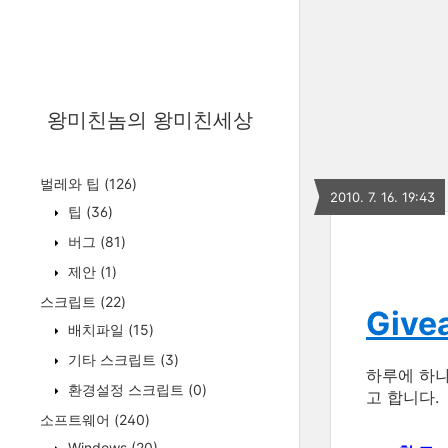
왕미친놈의 왕미친세상
벌레와 팁
(126)
2010. 7. 16. 19:43
팁
(36)
버그
(81)
제안
(1)
스크립트
(22)
Givea
배치파일
(15)
기타 스크립트
(3)
하루에 하
환경설정 스크립트
(0)
고 합니다.
소프트웨어
(240)
Windows
(20)