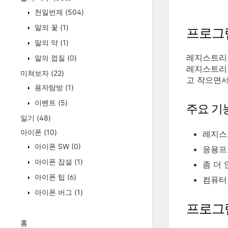
천일번제
(504)
말의 꽃
(1)
프로그
말의 약
(1)
레지스트리를
말의 껍질
(0)
레지스트리
미쳐보자
(22)
고 작으면서
용자탐방
(1)
이벤트
(5)
주요 기
일기
(48)
아이폰
(10)
레지스
아이폰 SW
(0)
응용프
아이폰 잡설
(1)
좀 더
아이폰 팁
(6)
컴퓨터
아이폰 버그
(1)
프로그
홈