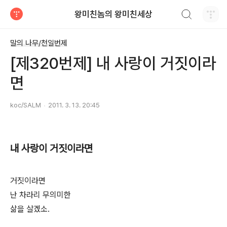
검색하기
왕미친놈의 왕미친세상
티스토리
말의 나무/천일번제
[제320번제] 내 사랑이 거짓이라
면
koc/SALM
2011. 3. 13. 20:45
내 사랑이 거짓이라면
거짓이라면
난 차라리 무의미한
삶을 살겠소.