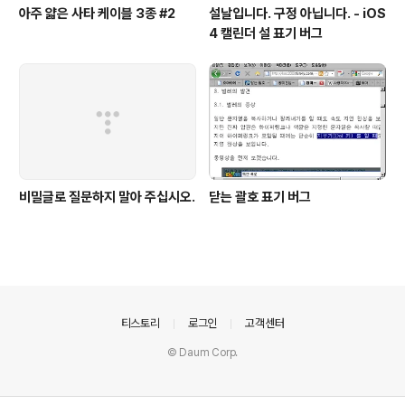
아주 얇은 사타 케이블 3종 #2
설날입니다. 구정 아닙니다. - iOS
4 캘린더 설 표기 버그
비밀글로 질문하지 말아 주십시오.
닫는 괄호 표기 버그
의안내
티스토리
로그인
고객센터
© Daum Corp.