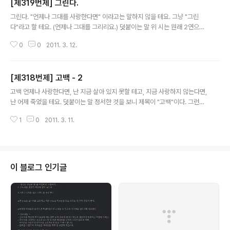
[제319번제] 그린다.
글 내용
그린다. "언제나 그대를 사랑한다면" 이라고는 말하지 않을 테요. 그냥 "그린
다"라고 할 테요. (언제나 그대를 그리리요.) 덧붙이는 말 위 시는 원래 2연으로
되어 있었는데, 옮겨 적으면서 3연울 추가한 듯싶다.
0
0
2011. 3. 12.
[제318번제] 고백 - 2
글 내용
고백 언제나 사랑한다면, 난 지금 살아 있지 못할 테고, 지금 사랑하지 않는다면,
난 어제 죽었을 테요. 덧붙이는 말 정서한 것을 보니 제목이 "고백"이다. 그런데
분명 며칠 전에 이 제목을 썼다는 생각이 퍼뜩 들더라. 그래서 검색해 보고 꼬리
1
0
2011. 3. 11.
표를 붙여 둔다.
이 블로그 인기글