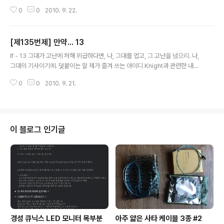
랑'을 일깨우는 하늘나리 '영원한 사랑'을 꿈꾸는 하얀 비단향꽃무 덧붙이는 말
0
0
2010. 9. 22.
꽃 한두 가지는 꼭 위키백과에 없더군요. 구글신께 부탁을 드려서 찾았습니다.
그래서 마지막 줄은 원래 스토크(stock)였는데, 비단향꽃무로 바꾸었습니다.
추석이라고 마음 앞 공동묘지 입구에서는 꽃을 많이 팔더군요. 대부분 '국화'입
[제135번제] 만약... 13
니다. 간혹 다른 꽃도 보이는데, 그래 봐야 '카네이션'과 '안개꽃'이네요. 이 글은
글 내용
스프링노트에서 작성되었습니다.
If - 13 그대가 고난에 처해 위급하다면, 나, 그대를 업고, 그 고난을 넘으리. 나,
그대의 기사이기에. 덧붙이는 말 제가 즐겨 쓰는 아이디 Knight과 관련한 내용
입니다.
0
0
2010. 9. 21.
이 블로그 인기글
경성 큐닉스 LED 모니터 목부분
아주 얇은 사타 케이블 3종 #2