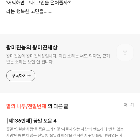
'어찌하면 그대 고민을 떨어줄까?'
라는 행복한 고민을…….
로그 정보
왕미친놈의 왕미친세상
왕미친놈의 왕미친세상입니다. 미친 소리는 써도 되지만, 근거
없는 소리는 쓰면 안 됩니다.
구독하기
더보기
말의 나무/천일번제
의 다른 글
[제136번제] 꽃말 모음 4
글 내용
꽃말 '영원한 사랑'을 품은 도라지꽃 '시들지 않는 사랑'의 맨드라미 '변치 않는
사랑'만큼 변치 않는 천일홍 '불멸의 애정'을 간직한 자줏빛 튤립 '변함없는 사