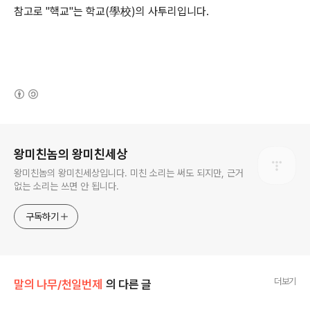
참고로 "핵교"는 학교(學校)의 사투리입니다.
(새창열림)
로그 정보
왕미친놈의 왕미친세상
왕미친놈의 왕미친세상입니다. 미친 소리는 써도 되지만, 근거
없는 소리는 쓰면 안 됩니다.
구독하기
더보기
말의 나무/천일번제
의 다른 글