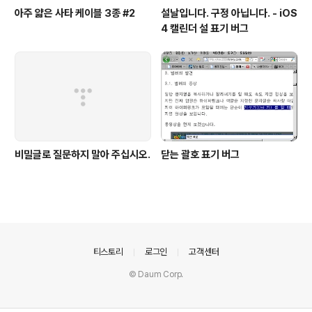
아주 얇은 사타 케이블 3종 #2
설날입니다. 구정 아닙니다. - iOS
4 캘린더 설 표기 버그
비밀글로 질문하지 말아 주십시오.
닫는 괄호 표기 버그
의안내
티스토리
로그인
고객센터
© Daum Corp.