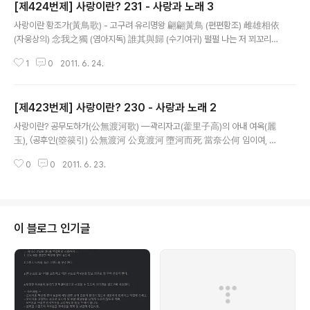
[제424번제] 사랑이란? 231 - 사랑과 노래 3
글 내용
사랑이란 황조가(黃鳥歌) - 고구려 유리명왕 翩翩黃鳥 (편편황조) 雌雄相依
(자웅상의) 念我之獨 (염아지독) 誰其與歸 (수기여귀) 펄펄 나는 저 꾀꼬리는
암수가 서로 노니는데, 외로울 사 이내 몸은 뉘와 함께 돌아갈꼬. 덧붙이는 말 한
1
0
2011. 6. 24.
국 최초의 서정요랍니다. iPhone 에서 작성된 글입니다.
[제423번제] 사랑이란? 230 - 사랑과 노래 2
글 내용
사랑이란? 공무도하가(公無渡河歌) —곽리자고(藿里子高)의 아내 여옥(麗
玉), 〈공후인(箜篌引) 公無渡河 公竟渡河 墮河而死 當奈公何 임이여, 그
물을 건너지 마오. 임은 기어코 물속으로 들어가셨네. 원통해라, 물속에 빠져 죽
0
0
2011. 6. 23.
은 임. 아아, 저 임을 언제 다시 만날꼬. 덧붙이는 말 한국 문학사에서 가장 오래
된 시이면서, 연가이면서도 애가이기도 하죠.
이 블로그 인기글