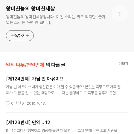
왕미친놈의 왕미친세상
왕미친놈의 왕미친세상입니다. 미친 소리는 써도 되지만, 근거
없는 소리는 쓰면 안 됩니다.
구독하기
더보기
말의 나무/천일번제
의 다른 글
[제124번제] 가님 빈 아유이브
글 내용
가님 빈 아유이브 내가 당신같은 이가 될 수 있을까요? 끝없는 욕망으로 가득 찬
제가 그 끝을 알 수 없는 욕망으로……. 저는 불행히도 그 욕망을 멈추지 못한답
니다. 당신을 존경하나니……. 당신이 고통을 이겨냄으로 지켜낸 그대의 사랑을
0
0
2010. 9. 13.
바라나니……. 덧붙이는 말 가님 빈 아유이브(Ghanim bin Ayyub)는 천일야
화에 나오는 여자입니다. 제39일밤부터 제45일밤까지(참고: 영문 위키백과)
나오는 이야기의 주인공이죠. 이 여자가 있었기 때문에 지금 올리는 분류명이
[제123번제] 만약... 12
"천일야화"가 되었답니다. 그런데... 내용이 생각나지 않는다는... 20년은 너무
글 내용
길었단 말인가!? ㅡㅡ;
If - 12 그대가 행복하고 영광에 둘린 때 오면, 나, 그대 앞에 무릎 꿇고 사랑을