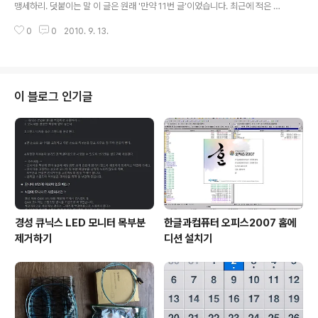
맹세하리. 덧붙이는 말 이 글은 원래 '만약 11번 글'이었습니다. 최근에 적은 글
이 중간에 하나 끼어들어서 뒤로 밀린 셈이죠. 또한 '만약' 시리즈는 거의 다 나
0
0
2010. 9. 13.
왔다고 보시면 됩니다.
이 블로그 인기글
경성 큐닉스 LED 모니터 목부분
한글과컴퓨터 오피스2007 홈에
제거하기
디션 설치기