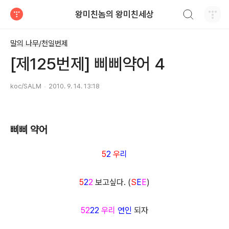
검색하기
왕미친놈의 왕미친세상
티스토리
말의 나무/천일번제
[제125번제] 삐삐약어 4
koc/SALM
2010. 9. 14. 13:18
삐삐 약어
5
2
우
리
5
2
2
보고싶다. (
S
E
E
)
52
22
우리
연인
되자