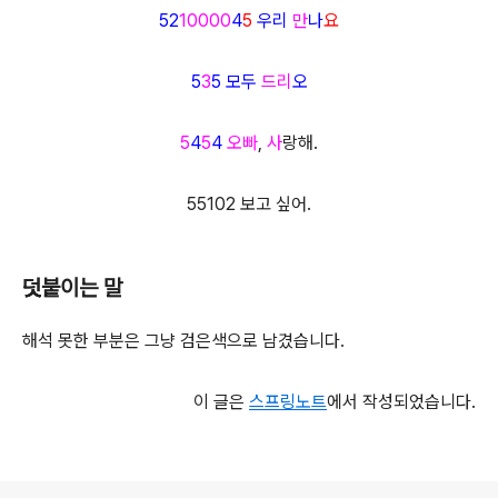
52
10000
4
5
우리
만
나
요
5
3
5
모두
드리
오
5
4
5
4
오빠
,
사
랑해.
55102 보고 싶어.
덧붙이는 말
해석 못한 부분은 그냥 검은색으로 남겼습니다.
이 글은
스프링노트
에서 작성되었습니다.
로그 정보