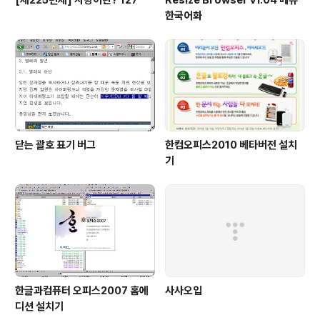
한국어화
닫는 괄호 표기 버그
한컴오피스2010 베타버전 설치
기
한글과컴퓨터 오피스2007 홈에
사사오입
디션 설치기