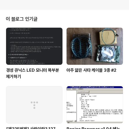
이 블로그 인기글
경성 큐닉스 LED 모니터 목부분
아주 얇은 사타 케이블 3종 #2
제거하기
[제225번제] 사랑이란? 127
Resize Browser v1.04 메뉴