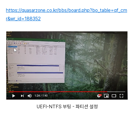
https://quasarzone.co.kr/bbs/board.php?bo_table=qf_cm
r&wr_id=188352
UEFI-NTFS 부팅 - 파티션 설정