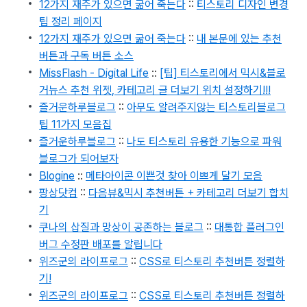
12가지 재주가 있으면 굶어 죽는다
::
티스토리 디자인 변경
팁 정리 페이지
12가지 재주가 있으면 굶어 죽는다
::
내 본문에 있는 추천
버튼과 구독 버튼 소스
MissFlash - Digital Life
::
[팁] 티스토리에서 믹시&블로
거뉴스 추천 위젯, 카테고리 글 더보기 위치 설정하기!!!
즐거운하루블로그
::
아무도 알려주지않는 티스토리블로그
팁 11가지 모음집
즐거운하루블로그
::
나도 티스토리 유용한 기능으로 파워
블로그가 되어보자
Blogine
::
메타아이콘 이쁜것 찾아 이쁘게 달기 모음
팡상닷컴
::
다음뷰&믹시 추천버튼 + 카테고리 더보기 합치
기
쿠나의 삽질과 망상이 공존하는 블로그
::
대통합 플러그인
버그 수정판 배포를 알립니다
위즈군의 라이프로그
::
CSS로 티스토리 추천버튼 정렬하
기!
위즈군의 라이프로그
::
CSS로 티스토리 추천버튼 정렬하