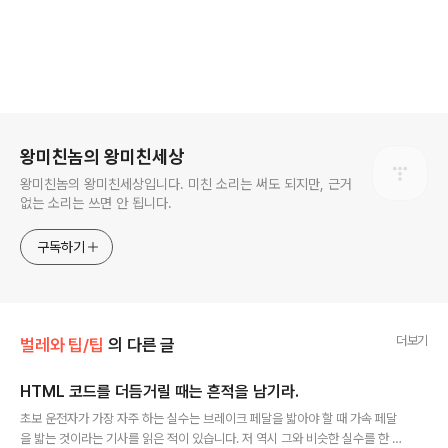
로그 정보
왕미친놈의 왕미친세상
왕미친놈의 왕미친세상입니다. 미친 소리는 써도 되지만, 근거
없는 소리는 쓰면 안 됩니다.
구독하기
더보기
벌레와 팁/팁
의 다른 글
HTML 코드를 더듬거릴 때는 흔적을 남기라.
글 내용
초보 운전자가 가장 자주 하는 실수는 브레이크 페달을 밟아야 할 때 가속 페달
을 밟는 것이라는 기사를 읽은 적이 있습니다. 저 역시 그와 비슷한 실수를 한 적