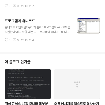
이 있습니다. 운전 학원 안에서 일어난 일이라서 별다른 사고 없이 끝났습니다
0
0
2010. 2. 7.
만, 순간 당황했던 기억이 나네요. 그렇다면 블로그를 편집할 때 (X)HTML 등
에 익숙하지 않은 초보자가 자주 하는 실수는? 바로 남겨야 할 것을 지워 버린다
는 것입니다. 물론 백업본이 있지만, 백업본보다는 수정본에도 무언가 남기는
프로그램과 유니코드
편이 더 나음에도 그러지를 않는다는 점이 최대의 실수입니다. 원본을 남기라.
글 내용
주석을 넣으라. 가장 좋지 않은 습관은 남기기보다 지우기를 생각한다는 점입니
유니코드 지원이란? 우리가 흔히 "프로그램이 유니코드를
다. 운전에서 가장 중요한 것은 가속이 아니 정지라는 점을 자주 잊듯이 초보 때
지원한다"라고 말할 때는 그 프로그램이 유니코드를 나타
는 흔적을 말끔..
낼 수 있느냐가 아니라, 그 프로그램의 메뉴나 오류 메시지
0
0
2010. 2. 4.
를 표현하는 코드 페이지가 유니코드이냐를 뜻합니다. 당
연한 말이겠지만, 그 프로그램에서 유니코드 문자를 입력
할 수 있는지는 전혀 고려하지 않습니다. 이때 프로그램 메
뉴나 오류 메시지를 유니코드로 나타내는 경우에 네이티브
로 유니코드를 지원한다는 표현을 사용하기도 합니다. 유
이 블로그 인기글
니코드 출력 그렇다면 유니코드를 지원하는 프로그램만 유
니코드를 올바르게 나타낼 수 있을까요? 유니코드를 지원
하지 않는 프로그램은 유니코드를 올바르게 나타낼 수 없
을까요? 그렇지는 않습니다. 유니코드 지원과 유니코드 표
현은 아무런 관련도 없습니다. 아, 관련이 있기는 합니다...
경성 큐닉스 LED 모니터 목부분
오류 메시지를 텍스트로 복사하기