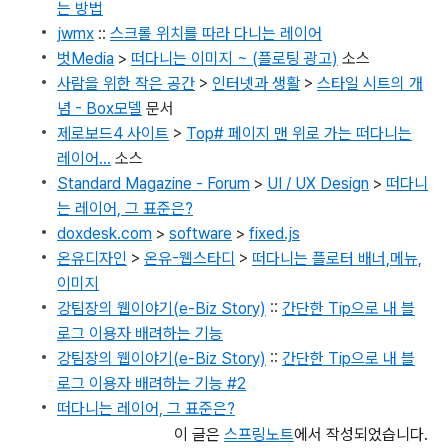
는 방법
jwmx
::
스크롤 위치를 따라 다니는 레이어
벗Media
>
떠다니는 이미지 ~ (플로팅 광고)
소스
사람을 위한 작은 공간
>
인터넷과 생활
>
스타일 시트의 개
념 - Box모델
문서
제로보드4 사이트
>
Top# 페이지 맨 위로 가는 떠다니는
레이어...
소스
Standard Magazine - Forum
>
UI / UX Design
>
떠다니
는 레이어, 그 표준은?
doxdesk.com
>
software
>
fixed.js
온유디자인
>
온유-웹스타디
>
떠다니는 플로터 배너,메뉴,
이미지
강팀장의 웹이야기(e-Biz Story)
::
간단한 Tip으로 내 블
로그 이용자 배려하는 기능
강팀장의 웹이야기(e-Biz Story)
::
간단한 Tip으로 내 블
로그 이용자 배려하는 기능 #2
떠다니는 레이어, 그 표준은?
이 글은
스프링노트
에서 작성되었습니다.