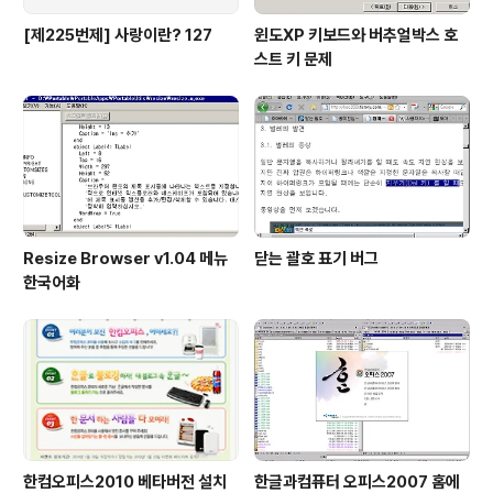
[제225번제] 사랑이란? 127
윈도XP 키보드와 버추얼박스 호
스트 키 문제
Resize Browser v1.04 메뉴
닫는 괄호 표기 버그
한국어화
한컴오피스2010 베타버전 설치
한글과컴퓨터 오피스2007 홈에