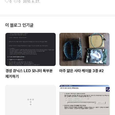
있습니다. 여담이지만, iOS4 업그레이드 전에는 반드시 이
0
0
2010. 6. 27.
가수 서수남 님의 네이버 블로그로 여겨집니다. 참고로 티스토리에도 서수남 님
에어플레인 모드를 켜기 바랍니다. 이것을 손가락으로 톡
블로그가 있더군요. 아이폰 사용 설명서 첫번째 이야기,아이폰 전원 끄기 켜기,
건드리면..
아이폰 터치하기,아이폰 자판,아이폰 사용 후기-서수남의 아이폰 이야기 - htt
p://suhsoonam.com/140100901818 서수남 님의 키만큼이나 기다란 제
목이네요. 대신 URL 주소는 짧습니다. 전원 끄기와 켜기는 아이폰에 내장된 화
이 블로그 인기글
면 캡처 기능으로는 잡을 수가 없어서 사진기가 하나 더 필요한데, 저는 달랑 ..
경성 큐닉스 LED 모니터 목부분
아주 얇은 사타 케이블 3종 #2
제거하기