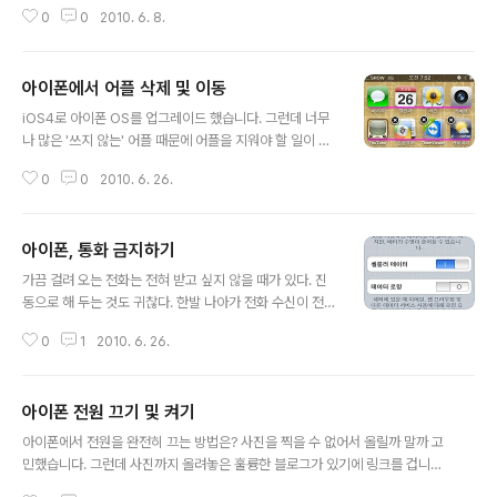
자세한 사항은 도아 님의 블로그 문서를 참조하십시오. (도아 님의 블로그 저작
0
0
2010. 6. 8.
권 정책은 펌 금지 / 링크 허용입니다.) 이 글은 스프링노트에서 작성되었습니
다.
아이폰에서 어플 삭제 및 이동
글 내용
iOS4로 아이폰 OS를 업그레이드 했습니다. 그런데 너무
나 많은 '쓰지 않는' 어플 때문에 어플을 지워야 할 일이 생
기더군요. 물론 폴더에 넣으면 되겠지만, 아이튠즈에서 지
0
0
2010. 6. 26.
워도 되겠지만, 그게 귀찮은 때도 분명 있습니다. 어플 삭제
일단 아이폰 화면에서 어플 아이콘을 1초쯤 지그시 누르고
있으면 아이콘이 바들바들 떱니다. 떠는 모습이 안 보인다
아이폰, 통화 금지하기
고요? 아래와 같이 놓고 보면 좀더 확실해집니다. 위 그림
글 내용
에서 캘린더 아이콘의 왼쪽 아래와 한컴뷰어 아이콘의 오
가끔 걸려 오는 전화는 전혀 받고 싶지 않을 때가 있다. 진
른쪽 아래가 약간 기울어져 있음이 나타납니다. 특히 한컴
동으로 해 두는 것도 귀찮다. 한발 나아가 전화 수신이 전혀
뷰어라는 글씨도 함께 기울어져 있지요. 이 화면에서 왼쪽
안 되게 하고 싶다. 하지만 아이폰은 꺼지지를 않습니다. 아
위에 달리 검은 X 표시를 톡 건드리면 지우겠냐고 묻습니
0
1
2010. 6. 26.
이폰 켜기/끄기 단추를 눌러 줘도 전화는 받을 수 있습니다.
다. 당연히 삭제를 누르면 지웁니다. 아니라면 취소를 누르
결국 배터리가 다 소모될 때까지 기다려야 할까요? 참고 :
세요. ^^a 이 화면에서 벗..
전원을 완전히 끄는 방법은 분명히 있습니다(저는 알고 있
아이폰 전원 끄기 및 켜기
습니다). 그러나 아이폰 초보자(너도 초보잖아! 버럭!)가 찾
글 내용
기에는 너무 힘들죠. 방법도 조금 까다롭고요. ㅡㅡ; 에어플
아이폰에서 전원을 완전히 끄는 방법은? 사진을 찍을 수 없어서 올릴까 말까 고
레인 모드 켜기 제가 찾아낸 방법은 2가지입니다. 첫 번째
민했습니다. 그런데 사진까지 올려놓은 훌륭한 블로그가 있기에 링크를 겁니다.
로 iOS4 업그레이드와 함께 유명해진 에어플레인 모드가
(제가 별로 안 좋아하는 네이버 블로그네요. ^^a) 블로그 내용이나 주소를 보니