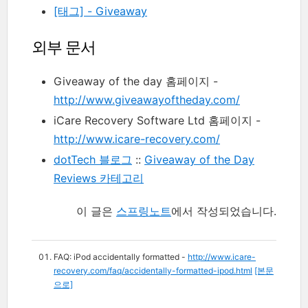
[태그] - Giveaway
외부 문서
Giveaway of the day 홈페이지 -
http://www.giveawayoftheday.com/
iCare Recovery Software Ltd 홈페이지 -
http://www.icare-recovery.com/
dotTech 블로그
::
Giveaway of the Day
Reviews 카테고리
이 글은
스프링노트
에서 작성되었습니다.
FAQ: iPod accidentally formatted -
http://www.icare-
recovery.com/faq/accidentally-formatted-ipod.html
[본문
으로]