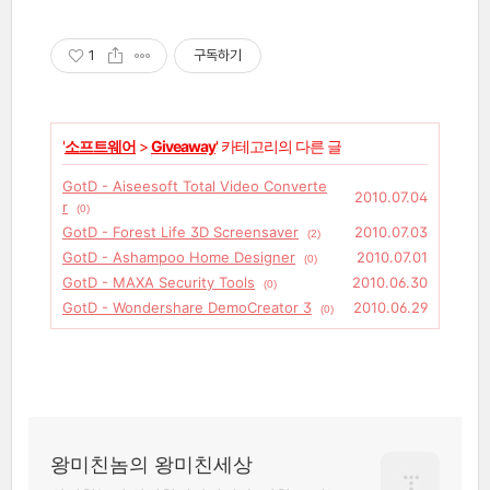
1
구독하기
'
소프트웨어
>
Giveaway
' 카테고리의 다른 글
GotD - Aiseesoft Total Video Converte
2010.07.04
r
(0)
GotD - Forest Life 3D Screensaver
2010.07.03
(2)
GotD - Ashampoo Home Designer
2010.07.01
(0)
GotD - MAXA Security Tools
2010.06.30
(0)
GotD - Wondershare DemoCreator 3
2010.06.29
(0)
왕미친놈의 왕미친세상