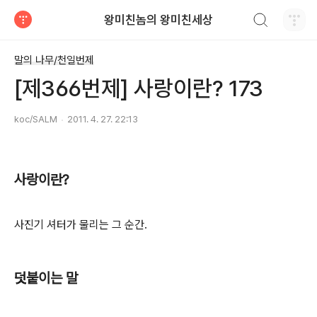
검색하기
왕미친놈의 왕미친세상
티스토리
말의 나무/천일번제
[제366번제] 사랑이란? 173
koc/SALM
2011. 4. 27. 22:13
사랑이란?
사진기 셔터가 물리는 그 순간.
덧붙이는 말