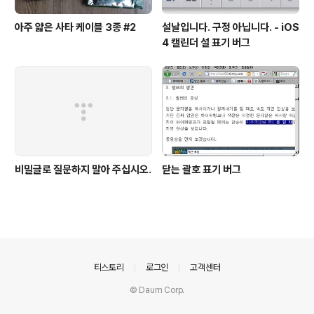
아주 얇은 사타 케이블 3종 #2
설날입니다. 구정 아닙니다. - iOS
4 캘린더 설 표기 버그
비밀글로 질문하지 말아 주십시오.
닫는 괄호 표기 버그
의안내
티스토리
로그인
고객센터
© Daum Corp.