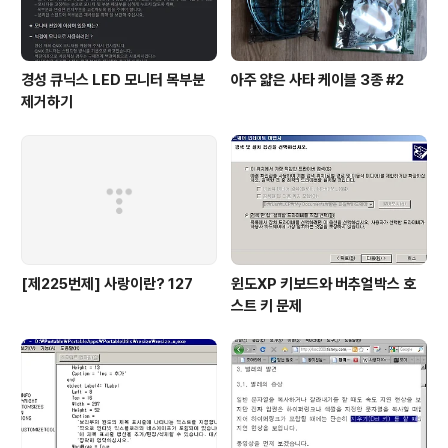
경성 큐닉스 LED 모니터 목부분
아주 얇은 사타 케이블 3종 #2
제거하기
[제225번제] 사랑이란? 127
윈도XP 키보드와 버추얼박스 호
스트 키 문제