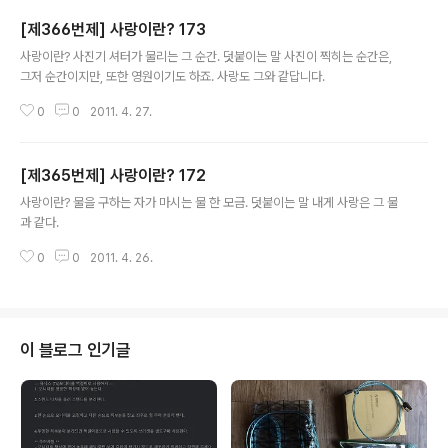
[제366번제] 사랑이란? 173
글 내용
사랑이란? 사진기 셔터가 물리는 그 순간. 덧붙이는 말 사진이 찍히는 순간은,
그저 순간이지만, 또한 영원이기도 하죠. 사랑도 그와 같답니다.
0
0
2011. 4. 27.
[제365번제] 사랑이란? 172
글 내용
사랑이란? 물을 구하는 자가 마시는 물 한 모금. 덧붙이는 말 내게 사랑은 그 물
과 같다.
0
0
2011. 4. 26.
이 블로그 인기글