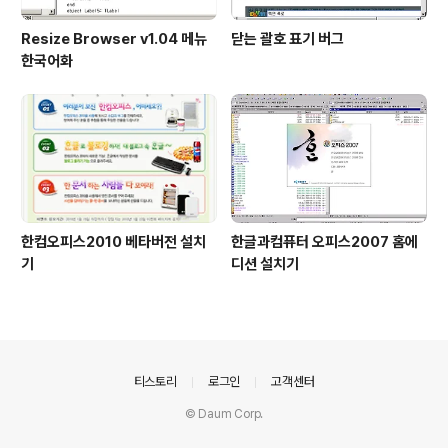
Resize Browser v1.04 메뉴
닫는 괄호 표기 버그
한국어화
한컴오피스2010 베타버전 설치
한글과컴퓨터 오피스2007 홈에
기
디션 설치기
의안내
티스토리
로그인
고객센터
© Daum Corp.