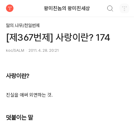
검색하기
왕미친놈의 왕미친세상
티스토리
말의 나무/천일번제
[제367번제] 사랑이란? 174
koc/SALM
2011. 4. 28. 20:21
사랑이란?
진실을 애써 외면하는 것.
덧붙이는 말