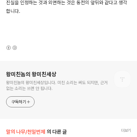
진실을 인정하는 것과 외면하는 것은 동전의 앞뒤와 같다고 생각
합니다.
(새창열림)
로그 정보
왕미친놈의 왕미친세상
왕미친놈의 왕미친세상입니다. 미친 소리는 써도 되지만, 근거
없는 소리는 쓰면 안 됩니다.
구독하기
더보기
말의 나무/천일번제
의 다른 글