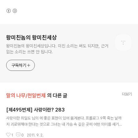
(새창열림)
로그 정보
왕미친놈의 왕미친세상
왕미친놈의 왕미친세상입니다. 미친 소리는 써도 되지만, 근거
없는 소리는 쓰면 안 됩니다.
구독하기
더보기
말의 나무/천일번제
의 다른 글
[제495번제] 사랑이란? 283
글 내용
사랑이란 최일도 님의 에 좋은 표현이 있어 옮겨본다. 프롤로그 9쪽 죽는 날까
지 괴로워해야 한다는 것으로 그녀는 내 가슴 속 깊은 곳에 어떤 의미를 새기려
했던가 도대체 무엇 때문에? 무엇을 위하여? 시인은 많고 수녀 또한 얼마든지
1
0
2011. 9. 2.
있지만 이 광활한 우주 안에 내가 사랑한 여인은 오직 한 사람뿐 단 한 번뿐인 그