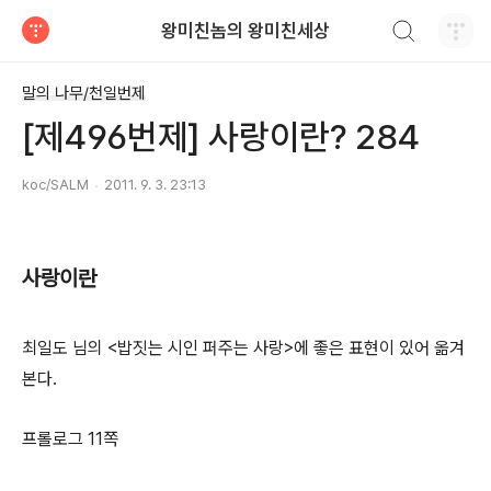
검색하기
왕미친놈의 왕미친세상
티스토리
말의 나무/천일번제
[제496번제] 사랑이란? 284
koc/SALM
2011. 9. 3. 23:13
사랑이란
최일도 님의 <밥짓는 시인 퍼주는 사랑>에 좋은 표현이 있어 옮겨
본다.
프롤로그 11쪽