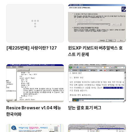
[제225번제] 사랑이란? 127
윈도XP 키보드와 버추얼박스 호
스트 키 문제
Resize Browser v1.04 메뉴
닫는 괄호 표기 버그
한국어화