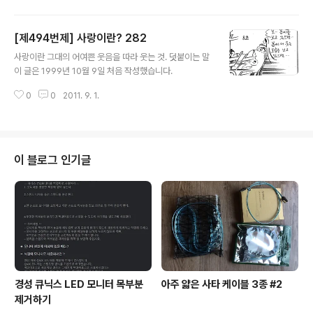
녀의 생인 것을 영원히 꺼지지 아니할 사랑의 불씨를 내 가슴에 던져놓고 그녀
는 떠나버렸소 하나님과의 약속 때문이라는 모호한 말을 남긴 채. 덧붙이는 말
[제494번제] 사랑이란? 282
이 글은 1999년 10월 10일 처음 작성했습니다.
글 내용
사랑이란 그대의 어여쁜 웃음을 따라 웃는 것. 덧붙이는 말
이 글은 1999년 10월 9일 처음 작성했습니다.
0
0
2011. 9. 1.
이 블로그 인기글
경성 큐닉스 LED 모니터 목부분
아주 얇은 사타 케이블 3종 #2
제거하기