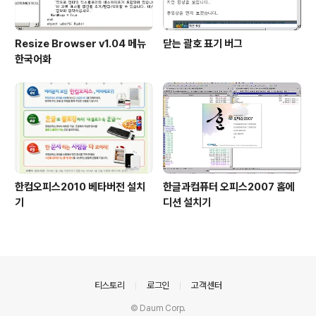
Resize Browser v1.04 메뉴
닫는 괄호 표기 버그
한국어화
한컴오피스2010 베타버전 설치
한글과컴퓨터 오피스2007 홈에
기
디션 설치기
의안내
티스토리
로그인
고객센터
© Daum Corp.