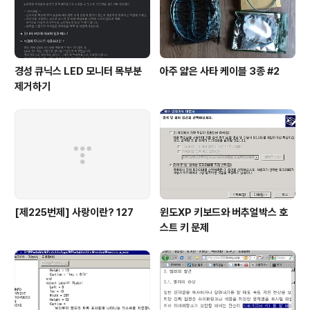
경성 큐닉스 LED 모니터 목부분
아주 얇은 사타 케이블 3종 #2
제거하기
[제225번제] 사랑이란? 127
윈도XP 키보드와 버추얼박스 호
스트 키 문제