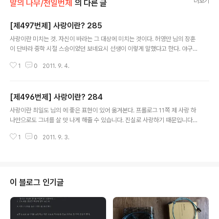
더보기
말의 나무/천일번제
의 다른 글
[제497번제] 사랑이란? 285
글 내용
사랑이란 미치는 것. 자신이 바라는 그 대상에 미치는 것이다. 허영만 님의 장훈
이 단바라 중학 시절 스승이었던 보네요시 선생이 이렇게 말했다고 한다. 야구
에 미치지 않고는 야구 선수가 될 수 없다. 그리고 고교 시절 동료는 그를 보고
1
0
2011. 9. 4.
이렇게 말했다고 한다. 연습이 아니라 몸부림이다. … 그러지 못하면 스스로가
견딜 수가 없는 거야. 야구가 없었댜면 아마 미쳐버렸을지도 모를 놈이다. 덧붙
이는 말 "미치는 것"이란 표현은 이현세 님의 에도 나온다. 왠지 나와 잘 어울리
[제496번제] 사랑이란? 284
는 말이기도 하다. 참고로 허영만 님의 는 1985년 무렵에 신문에 연재되었으
글 내용
며, 연재 당시 제목은 였고, 장 훈 선수의 실화를 바탕으로 꾸민 만화이다. 일본
사랑이란 최일도 님의 에 좋은 표현이 있어 옮겨본다. 프롤로그 11쪽 제 사랑 하
에서는 장훈을 하리모토 이사오 부른다. 이 글은 스프링노트에서 작성되었습니
나만으로도 그녀를 살 맛 나게 해줄 수 있습니다. 진실로 사랑하기 때문입니다.
다.
걱정하지 마십시오. 저는 아무 것도 가진 것이 없지만 시퍼렇게 젊었구요, 건강
1
0
2011. 9. 3.
합니다. 그리고 한 가지 더 있다면 저에게는 꿈이 있습니다. 갈라진 교회, 막힌
세상, 우리 두 사람이 화해와 일치의 순례자가 되어 아름다운 세상 찾으며 좋은
공동체를 이루고 살아가고픈 꿈이 있습니다. 어쨌든 나의 사랑 하나만으로도 그
녀를 이 세상에서 가장 빛나는 여인으로 만들고 말 겁니다. 이미 저는 그녀와 함
게 아름다운 세상 찾기에 들어갔습니다. 덧붙이는 말 이 글은 1999년 10월 11
이 블로그 인기글
일 처음 작성했습니다.