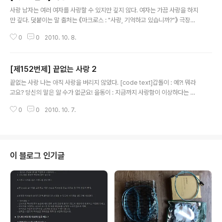
글 내용
사랑 남자는 여러 여자를 사랑할 수 있지만 깊지 않다. 여자는 가끔 사랑을 하지
만 깊다. 덧붙이는 말 출처는 《마크로스 : "사랑, 기억하고 있습니까?"》 극장판
입니다.
0
0
2010. 10. 8.
[제152번제] 끝없는 사랑 2
글 내용
끝없는 사랑 나는 아직 사랑을 버리지 않았다. [code text]갑돌이 : 예?! 뭐라
고요? 당신의 말은 알 수가 없군요! 을동이 : 지금까지 사랑함이 이상하다는 것
은 사랑하지 않아야 하는데 사랑한다는 말이겠죠? 갑돌이 : 예, 그렇죠! 을동이 :
0
0
2010. 10. 7.
그렇다면 사랑하지 않아야 하는데도 사랑할 수 있으니까, 사랑하지 못하게 될
미래에서조차, 사랑할 수 있다는 말이 되지요.[/code] 그는 잠시 쉬었다가 말
을 이었다. [code text]을동이 : 다시 "먼 미래"를 무한정 뒤로 미루다 보면 "영
원"이 되겠죠.[/code] 덧붙이는 말 앞서 절단했던 이야기의 뒷이야기입니다.
지금 생각해 보니, 이거 쓸 때 수학의 극한 개념을 배우고 있었던 듯싶습니다. 이
이 블로그 인기글
글은 스프링노트에서 작성되었습니다.