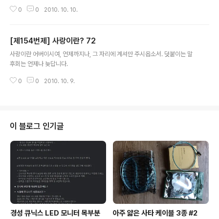
0
0
2010. 10. 10.
[제154번제] 사랑이란? 72
글 내용
사랑이란 어버이시여, 언제까지나, 그 자리에 계셔만 주시옵소서. 덧붙이는 말
후회는 언제나 늦답니다.
0
0
2010. 10. 9.
이 블로그 인기글
경성 큐닉스 LED 모니터 목부분
아주 얇은 사타 케이블 3종 #2