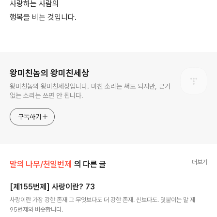
사랑하는 사람의
행복을 비는 것입니다.
로그 정보
왕미친놈의 왕미친세상
왕미친놈의 왕미친세상입니다. 미친 소리는 써도 되지만, 근거
없는 소리는 쓰면 안 됩니다.
구독하기
더보기
말의 나무/천일번제
의 다른 글
[제155번제] 사랑이란? 73
글 내용
사랑이란 가장 강한 존재 그 무엇보다도 더 강한 존재. 신보다도. 덧붙이는 말 제
95번제와 비슷합니다.