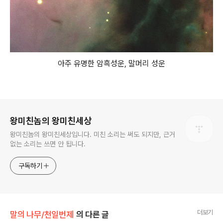
아주 유명한 암흑성운, 말머리 성운
로그 정보
왕미친놈의 왕미친세상
왕미친놈의 왕미친세상입니다. 미친 소리는 써도 되지만, 근거
없는 소리는 쓰면 안 됩니다.
구독하기
더보기
말의 나무/천일번제
의 다른 글