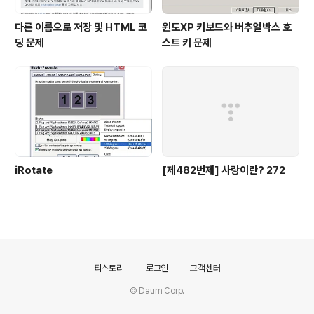
다른 이름으로 저장 및 HTML 코
윈도XP 키보드와 버추얼박스 호
딩 문제
스트 키 문제
iRotate
[제482번제] 사랑이란? 272
의안내
티스토리
로그인
고객센터
© Daum Corp.