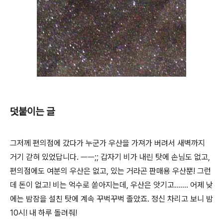
덧붙이는 글
그저께 편의점에 갔다가 누군가 우산을 가져가 버려서 새벽까지
거기 갇혀 있었답니다. ㅡㅡ;; 갑자기 비가 내린 탓에 손님도 없고,
편의점에도 여분의 우산은 없고, 있는 거라곤 판매용 우산뿐! 그런
데 돈이 없고! 비는 억수로 쏟아지는데, 우산은 앗기고……. 어제 낮
에는 밤잠을 설친 탓에 계속 꾸벅꾸벅 졸았죠. 정신 차리고 보니 밤
10시! 내 하루 돌려줘!