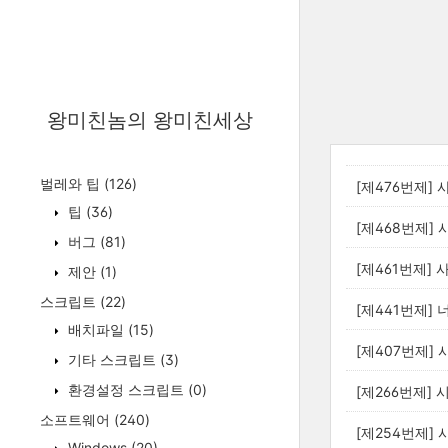
왕미친놈의 왕미친세상
벌레와 팁
(126)
[제476번제] 
팁
(36)
[제468번제] 
버그
(81)
[제461번제] 
제안
(1)
스크립트
(22)
[제441번제]
배치파일
(15)
[제407번제] 
기타 스크립트
(3)
환경설정 스크립트
(0)
[제266번제] 
소프트웨어
(240)
[제254번제] 
Windows
(20)