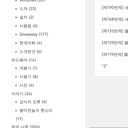
[제190번제] 
소개
(23)
설치
(2)
[제168번제]
사용법
(6)
[제132번제] 
Giveaway
(177)
[제129번제] 
한국어화
(4)
스크린샷
(6)
[제119번제] 
하드웨어
(14)
"2"
개봉기
(1)
사용기
(8)
사진
(4)
이야기
(24)
상식의 오류
(6)
왕미친놈의 흰소리
(17)
말의 나무
(506)