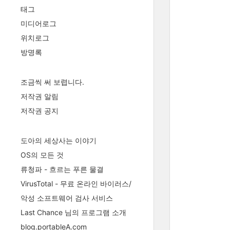
태그
미디어로그
위치로그
방명록
조금씩 써 보렵니다.
저작권 알림
저작권 공지
도아의 세상사는 이야기
OS의 모든 것
류청파 - 흐르는 푸른 물결
VirusTotal - 무료 온라인 바이러스/
악성 소프트웨어 검사 서비스
Last Chance 님의 프로그램 소개
blog.portableA.com